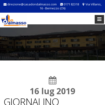
direzione@casadondalmasso.com
0171 82318
Via Villanis,
16 - Bernezzo (CN)
16 lug 2019
GIORNALINO