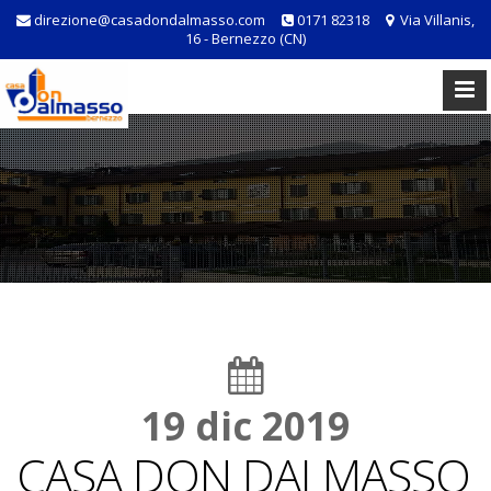
direzione@casadondalmasso.com
0171 82318
Via Villanis,
16 - Bernezzo (CN)
19 dic 2019
CASA DON DALMASSO