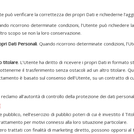
te può verificare la correttezza dei propri Dati e richiederne l’ag
ando ricorrono determinate condizioni, l’Utente può richiedere la 
 altro scopo se non la loro conservazione.
opri Dati Personali
. Quando ricorrono determinate condizioni, l’Ut
o titolare
. L’Utente ha diritto di ricevere i propri Dati in formato 
 ottenerne il trasferimento senza ostacoli ad un altro titolare. Q
attamento è basato sul consenso dell’Utente, su un contratto di cu
reclamo all’autorità di controllo della protezione dei dati persona
E
 pubblico, nell’esercizio di pubblici poteri di cui è investito il 
 trattamento per motivi connessi alla loro situazione particolare.
ssero trattati con finalità di marketing diretto, possono opporsi a