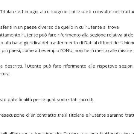
itolare ed in ogni altro luogo in cui le parti coinvolte nel tratta
eriti in un paese diverso da quello in cui l’Utente si trova.
attamento l’Utente può fare riferimento alla sezione relativa ai de
o alla base giuridica del trasferimento di Dati al di fuori dell’Un
e o più paesi, come ad esempio l’ONU, nonché in merito alle misure 
 descritti, l’Utente può fare riferimento alle rispettive sezio
rtura.
to dalle finalità per le quali sono stati raccolti.
all’esecuzione di un contratto tra il Titolare e l’Utente saranno tr
ucibili all’interesse legittimo del Titolare saranno trattenuti sin