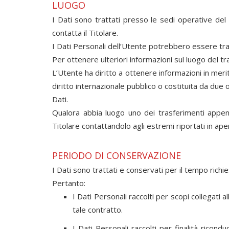
LUOGO
I Dati sono trattati presso le sedi operative del T
contatta il Titolare.
I Dati Personali dell’Utente potrebbero essere trasf
Per ottenere ulteriori informazioni sul luogo del tr
L’Utente ha diritto a ottenere informazioni in merit
diritto internazionale pubblico o costituita da du
Dati.
Qualora abbia luogo uno dei trasferimenti appena
Titolare contattandolo agli estremi riportati in ape
PERIODO DI CONSERVAZIONE
I Dati sono trattati e conservati per il tempo richies
Pertanto:
I Dati Personali raccolti per scopi collegati 
tale contratto.
I Dati Personali raccolti per finalità ricond