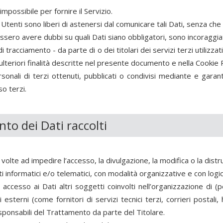
e impossibile per
fornire il Servizio.
gli Utenti sono liberi di astenersi dal comunicare tali Dati, senza ch
essero avere dubbi su quali Dati siano obbligatori, sono incoraggiati
 di tracciamento - da parte di
o dei titolari dei servizi terzi utilizza
le ulteriori finalità descritte nel presente documento e nella Cookie 
sonali di terzi ottenuti, pubblicati o condivisi mediante
e garant
so terzi.
to dei Dati raccolti
volte ad impedire l’accesso, la divulgazione, la modifica o la dist
informatici e/o telematici, con modalità organizzative e con logich
 accesso ai Dati altri soggetti coinvolti nell’organizzazione di
(p
esterni (come fornitori di servizi tecnici terzi, corrieri postali
ponsabili del Trattamento da parte del Titolare.