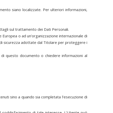
mento siano localizzate. Per ulteriori informazioni,
ttagli sul trattamento dei Dati Personali.
ione Europea o ad un’organizzazione internazionale di
di sicurezza adottate dal Titolare per proteggere i
ni di questo documento o chiedere informazioni al
attenuti sino a quando sia completata l’esecuzione di
o al soddisfacimento di tale interesse. L’Utente può