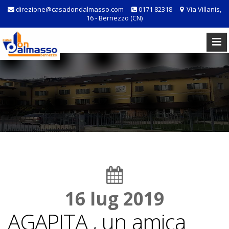
direzione@casadondalmasso.com
0171 82318
Via Villanis,
16 - Bernezzo (CN)
16 lug 2019
AGAPITA , un amica